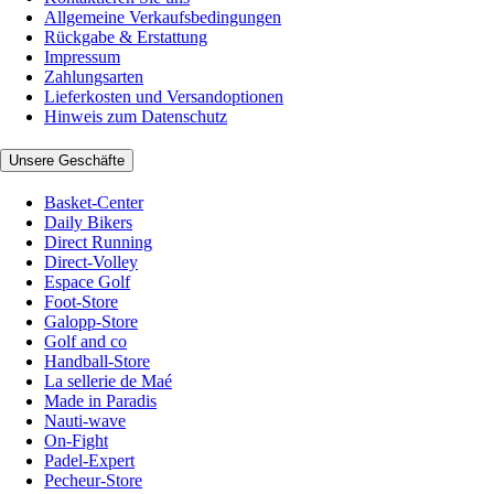
Allgemeine Verkaufsbedingungen
Rückgabe & Erstattung
Impressum
Zahlungsarten
Lieferkosten und Versandoptionen
Hinweis zum Datenschutz
Unsere Geschäfte
Basket-Center
Daily Bikers
Direct Running
Direct-Volley
Espace Golf
Foot-Store
Galopp-Store
Golf and co
Handball-Store
La sellerie de Maé
Made in Paradis
Nauti-wave
On-Fight
Padel-Expert
Pecheur-Store