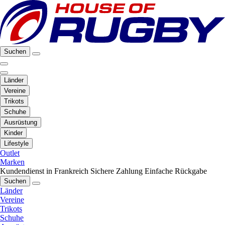
Suchen
Länder
Vereine
Trikots
Schuhe
Ausrüstung
Kinder
Lifestyle
Outlet
Marken
Kundendienst in Frankreich
Sichere Zahlung
Einfache Rückgabe
Suchen
Länder
Vereine
Trikots
Schuhe