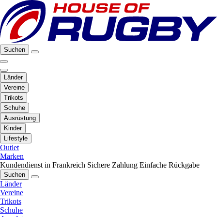
Suchen
Länder
Vereine
Trikots
Schuhe
Ausrüstung
Kinder
Lifestyle
Outlet
Marken
Kundendienst in Frankreich
Sichere Zahlung
Einfache Rückgabe
Suchen
Länder
Vereine
Trikots
Schuhe