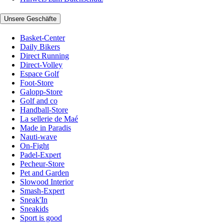
Unsere Geschäfte
Basket-Center
Daily Bikers
Direct Running
Direct-Volley
Espace Golf
Foot-Store
Galopp-Store
Golf and co
Handball-Store
La sellerie de Maé
Made in Paradis
Nauti-wave
On-Fight
Padel-Expert
Pecheur-Store
Pet and Garden
Slowood Interior
Smash-Expert
Sneak'In
Sneakids
Sport is good