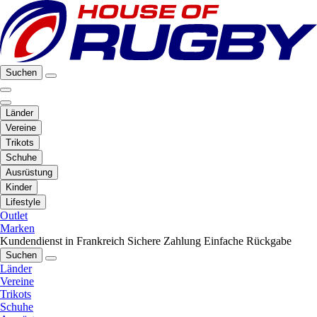
Suchen
Länder
Vereine
Trikots
Schuhe
Ausrüstung
Kinder
Lifestyle
Outlet
Marken
Kundendienst in Frankreich
Sichere Zahlung
Einfache Rückgabe
Suchen
Länder
Vereine
Trikots
Schuhe