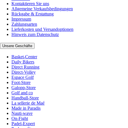
Kontaktieren Sie uns
Allgemeine Verkaufsbedingungen
Rückgabe & Erstattung
Impressum
Zahlungsarten
Lieferkosten und Versandoptionen
Hinweis zum Datenschutz
Unsere Geschäfte
Basket-Center
Daily Bikers
Direct Running
Direct-Volley
Espace Golf
Foot-Store
Galopp-Store
Golf and co
Handball-Store
La sellerie de Maé
Made in Paradis
Nauti-wave
On-Fight
Padel-Expert