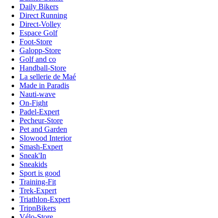
Daily Bikers
Direct Running
Direct-Volley
Espace Golf
Foot-Store
Galopp-Store
Golf and co
Handball-Store
La sellerie de Maé
Made in Paradis
Nauti-wave
On-Fight
Padel-Expert
Pecheur-Store
Pet and Garden
Slowood Interior
Smash-Expert
Sneak'In
Sneakids
Sport is good
Training-Fit
Trek-Expert
Triathlon-Expert
TripnBikers
Vélo-Store