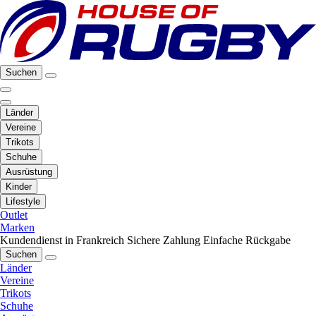
Suchen
Länder
Vereine
Trikots
Schuhe
Ausrüstung
Kinder
Lifestyle
Outlet
Marken
Kundendienst in Frankreich
Sichere Zahlung
Einfache Rückgabe
Suchen
Länder
Vereine
Trikots
Schuhe