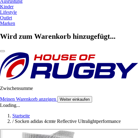
Ausrüstung
Kinder
Lifestyle
Outlet
Marken
Wird zum Warenkorb hinzugefügt...
Zwischensumme
Meinen Warenkorb anzeigen
Weiter einkaufen
Loading...
Startseite
/
Socken adidas 4cmte Reflective Ultralightperformance