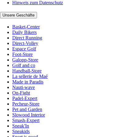
Hinweis zum Datenschutz
Unsere Geschäfte
Basket-Center
Daily Bikers
Direct Running
Direct-Volley
Espace Golf
Foot-Store
Galopp-Store
Golf and co
Handball-Store
La sellerie de Maé
Made in Paradis
Nauti-wave
On-Fight
Padel-Expert
Pecheur-Store
Pet and Garden
Slowood Interior
Smash-Expert
Sneak'In
Sneakids
Sport is good