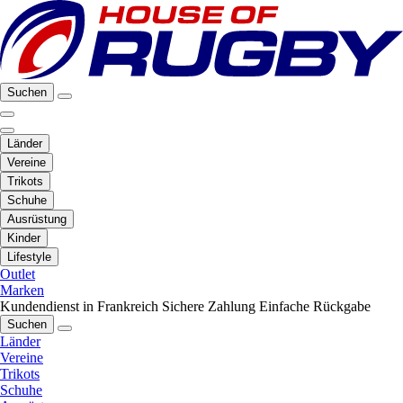
Suchen
Länder
Vereine
Trikots
Schuhe
Ausrüstung
Kinder
Lifestyle
Outlet
Marken
Kundendienst in Frankreich
Sichere Zahlung
Einfache Rückgabe
Suchen
Länder
Vereine
Trikots
Schuhe