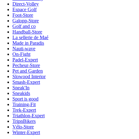
Direct-Volley
Espace Golf
Foot-Store
Galopp-Store
Golf and co
Handball-Store
La sellerie de Maé
Made in Paradis
Nauti-wave
On-Fight
Padel-Expert
Pecheur-Store
Pet and Garden
Slowood Interior
Smash-Expert
Sneak'In
Sneakids
Sport is good
Training-Fit
Trek-Expert
Triathlon-Expert
TripnBikers
Vélo-Store
Winter-Expert