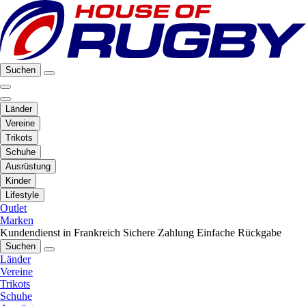
Suchen
Länder
Vereine
Trikots
Schuhe
Ausrüstung
Kinder
Lifestyle
Outlet
Marken
Kundendienst in Frankreich
Sichere Zahlung
Einfache Rückgabe
Suchen
Länder
Vereine
Trikots
Schuhe