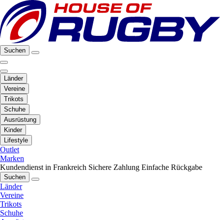
Suchen
Länder
Vereine
Trikots
Schuhe
Ausrüstung
Kinder
Lifestyle
Outlet
Marken
Kundendienst in Frankreich
Sichere Zahlung
Einfache Rückgabe
Suchen
Länder
Vereine
Trikots
Schuhe