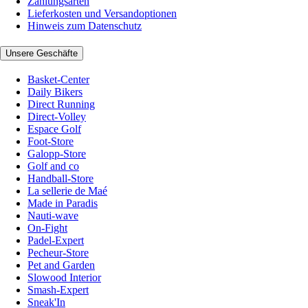
Zahlungsarten
Lieferkosten und Versandoptionen
Hinweis zum Datenschutz
Unsere Geschäfte
Basket-Center
Daily Bikers
Direct Running
Direct-Volley
Espace Golf
Foot-Store
Galopp-Store
Golf and co
Handball-Store
La sellerie de Maé
Made in Paradis
Nauti-wave
On-Fight
Padel-Expert
Pecheur-Store
Pet and Garden
Slowood Interior
Smash-Expert
Sneak'In