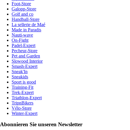
Foot-Store
Galopp-Store
Golf and co
Handball-Store
La sellerie de Maé
Made in Paradis
Nauti-wave
On-Fight
Padel-Expert
Pecheur-Store
Pet and Garden
Slowood Interior
Smash-Expert
Sneak'In
Sneakids
Sport is good
Training-Fit
Trek-Expert
Triathlon-Expert
TripnBikers
Vélo-Store
Winter-Expert
Abonnieren Sie unseren Newsletter