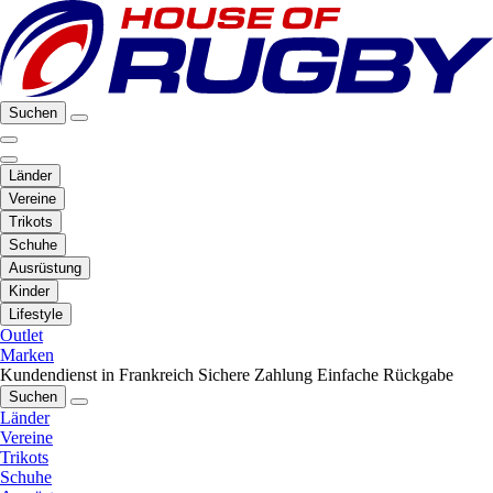
Suchen
Länder
Vereine
Trikots
Schuhe
Ausrüstung
Kinder
Lifestyle
Outlet
Marken
Kundendienst in Frankreich
Sichere Zahlung
Einfache Rückgabe
Suchen
Länder
Vereine
Trikots
Schuhe