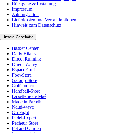
Rückgabe & Erstattung
Impressum
Zahlungsarten
Lieferkosten und Versandoptionen
Hinweis zum Datenschutz
Unsere Geschäfte
Basket-Center
Daily Bikers
Direct Running
Direct-Volley
Espace Golf
Foot-Store
Galopp-Store
Golf and co
Handball-Store
La sellerie de Maé
Made in Paradis
Nauti-wave
On-Fight
Padel-Expert
Pecheur-Store
Pet and Garden