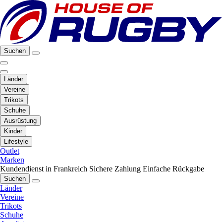
Suchen
Länder
Vereine
Trikots
Schuhe
Ausrüstung
Kinder
Lifestyle
Outlet
Marken
Kundendienst in Frankreich
Sichere Zahlung
Einfache Rückgabe
Suchen
Länder
Vereine
Trikots
Schuhe