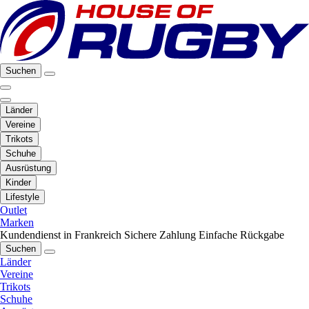
Suchen
Länder
Vereine
Trikots
Schuhe
Ausrüstung
Kinder
Lifestyle
Outlet
Marken
Kundendienst in Frankreich
Sichere Zahlung
Einfache Rückgabe
Suchen
Länder
Vereine
Trikots
Schuhe