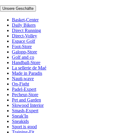
Unsere Geschäfte
Basket-Center
Daily Bikers
Direct Running
Direct-Volley
Espace Golf
Foot-Store
Galopp-Store
Golf and co
Handball-Store
La sellerie de Maé
Made in Paradis
Nauti-wave
On-Fight
Padel-Expert
Pecheur-Store
Pet and Garden
Slowood Interior
Smash-Expert
Sneak'In
Sneakids
Sport is good
Training-Fit