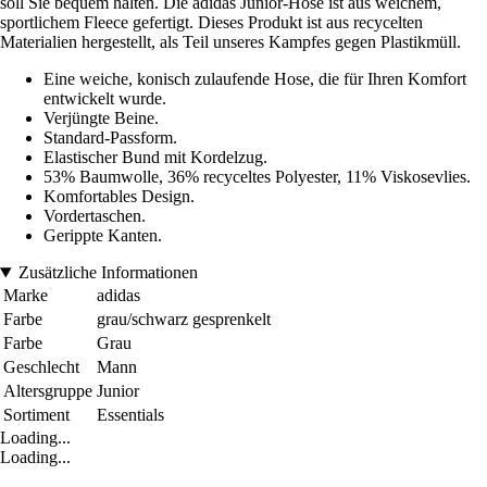
soll Sie bequem halten. Die adidas Junior-Hose ist aus weichem,
sportlichem Fleece gefertigt. Dieses Produkt ist aus recycelten
Materialien hergestellt, als Teil unseres Kampfes gegen Plastikmüll.
Eine weiche, konisch zulaufende Hose, die für Ihren Komfort
entwickelt wurde.
Verjüngte Beine.
Standard-Passform.
Elastischer Bund mit Kordelzug.
53% Baumwolle, 36% recyceltes Polyester, 11% Viskosevlies.
Komfortables Design.
Vordertaschen.
Gerippte Kanten.
Zusätzliche Informationen
Marke
adidas
Farbe
grau/schwarz gesprenkelt
Farbe
Grau
Geschlecht
Mann
Altersgruppe
Junior
Sortiment
Essentials
Loading...
Loading...