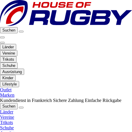
Suchen
Länder
Vereine
Trikots
Schuhe
Ausrüstung
Kinder
Lifestyle
Outlet
Marken
Kundendienst in Frankreich
Sichere Zahlung
Einfache Rückgabe
Suchen
Länder
Vereine
Trikots
Schuhe