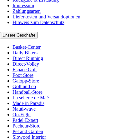
Impressum
Zahlungsarten
Lieferkosten und Versandoptionen
Hinweis zum Datenschutz
Unsere Geschäfte
Basket-Center
Daily Bikers
Direct Running
Direct-Volley
Espace Golf
Foot-Store
Galopp-Store
Golf and co
Handball-Store
La sellerie de Maé
Made in Paradis
Nauti-wave
On-Fight
Padel-Expert
Pecheur-Store
Pet and Garden
Slowood Interior