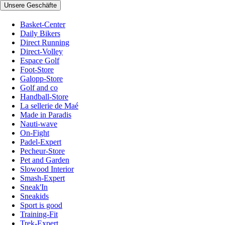
Unsere Geschäfte
Basket-Center
Daily Bikers
Direct Running
Direct-Volley
Espace Golf
Foot-Store
Galopp-Store
Golf and co
Handball-Store
La sellerie de Maé
Made in Paradis
Nauti-wave
On-Fight
Padel-Expert
Pecheur-Store
Pet and Garden
Slowood Interior
Smash-Expert
Sneak'In
Sneakids
Sport is good
Training-Fit
Trek-Expert