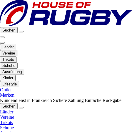
Suchen
Länder
Vereine
Trikots
Schuhe
Ausrüstung
Kinder
Lifestyle
Outlet
Marken
Kundendienst in Frankreich
Sichere Zahlung
Einfache Rückgabe
Suchen
Länder
Vereine
Trikots
Schuhe