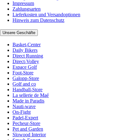
Impressum
Zahlungsarten
Lieferkosten und Versandoptionen
Hinweis zum Datenschutz
Unsere Geschäfte
Basket-Center
Daily Bikers
Direct Running
Direct-Volley
Espace Golf
Foot-Store
Galopp-Store
Golf and co
Handball-Store
La sellerie de Maé
Made in Paradis
Nauti-wave
On-Fight
Padel-Expert
Pecheur-Store
Pet and Garden
Slowood Interior