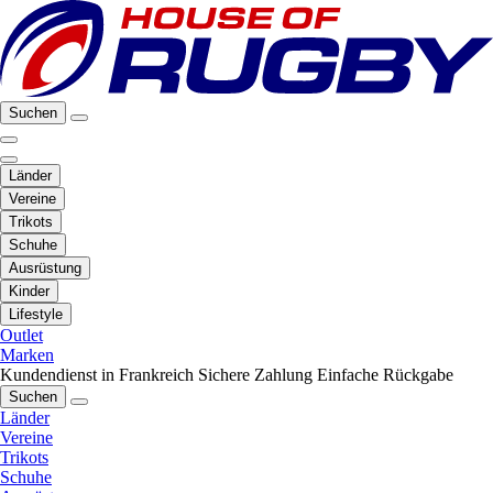
Suchen
Länder
Vereine
Trikots
Schuhe
Ausrüstung
Kinder
Lifestyle
Outlet
Marken
Kundendienst in Frankreich
Sichere Zahlung
Einfache Rückgabe
Suchen
Länder
Vereine
Trikots
Schuhe