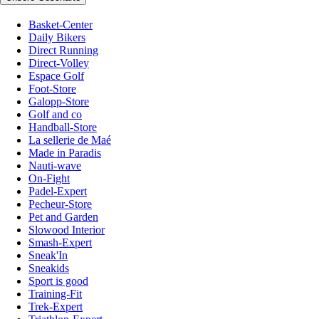
Basket-Center
Daily Bikers
Direct Running
Direct-Volley
Espace Golf
Foot-Store
Galopp-Store
Golf and co
Handball-Store
La sellerie de Maé
Made in Paradis
Nauti-wave
On-Fight
Padel-Expert
Pecheur-Store
Pet and Garden
Slowood Interior
Smash-Expert
Sneak'In
Sneakids
Sport is good
Training-Fit
Trek-Expert