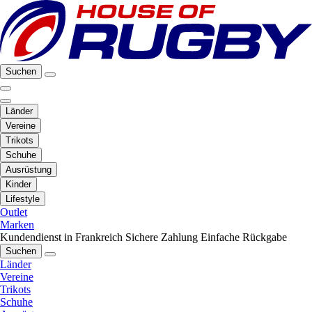
Suchen
Länder
Vereine
Trikots
Schuhe
Ausrüstung
Kinder
Lifestyle
Outlet
Marken
Kundendienst in Frankreich
Sichere Zahlung
Einfache Rückgabe
Suchen
Länder
Vereine
Trikots
Schuhe