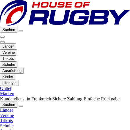
Suchen
Länder
Vereine
Trikots
Schuhe
Ausrüstung
Kinder
Lifestyle
Outlet
Marken
Kundendienst in Frankreich
Sichere Zahlung
Einfache Rückgabe
Suchen
Länder
Vereine
Trikots
Schuhe