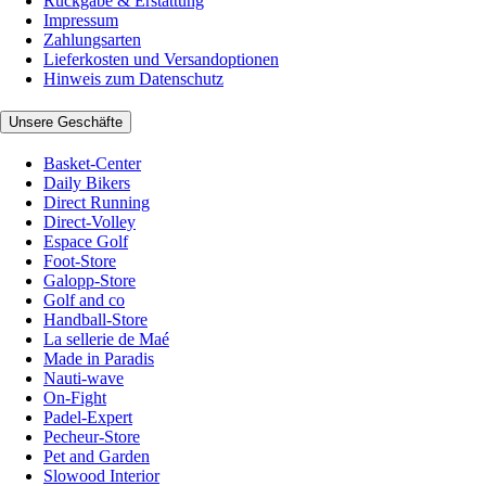
Rückgabe & Erstattung
Impressum
Zahlungsarten
Lieferkosten und Versandoptionen
Hinweis zum Datenschutz
Unsere Geschäfte
Basket-Center
Daily Bikers
Direct Running
Direct-Volley
Espace Golf
Foot-Store
Galopp-Store
Golf and co
Handball-Store
La sellerie de Maé
Made in Paradis
Nauti-wave
On-Fight
Padel-Expert
Pecheur-Store
Pet and Garden
Slowood Interior