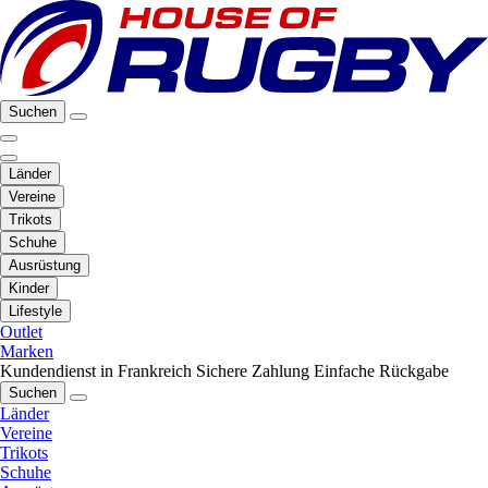
Suchen
Länder
Vereine
Trikots
Schuhe
Ausrüstung
Kinder
Lifestyle
Outlet
Marken
Kundendienst in Frankreich
Sichere Zahlung
Einfache Rückgabe
Suchen
Länder
Vereine
Trikots
Schuhe