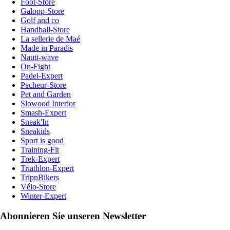
Foot-Store
Galopp-Store
Golf and co
Handball-Store
La sellerie de Maé
Made in Paradis
Nauti-wave
On-Fight
Padel-Expert
Pecheur-Store
Pet and Garden
Slowood Interior
Smash-Expert
Sneak'In
Sneakids
Sport is good
Training-Fit
Trek-Expert
Triathlon-Expert
TripnBikers
Vélo-Store
Winter-Expert
Abonnieren Sie unseren Newsletter