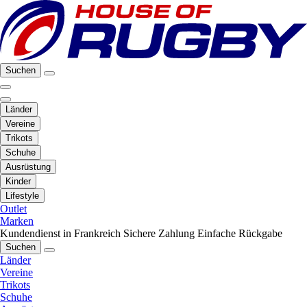
Suchen
Länder
Vereine
Trikots
Schuhe
Ausrüstung
Kinder
Lifestyle
Outlet
Marken
Kundendienst in Frankreich
Sichere Zahlung
Einfache Rückgabe
Suchen
Länder
Vereine
Trikots
Schuhe