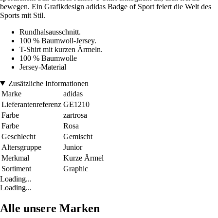
bewegen. Ein Grafikdesign adidas Badge of Sport feiert die Welt des
Sports mit Stil.
Rundhalsausschnitt.
100 % Baumwoll-Jersey.
T-Shirt mit kurzen Ärmeln.
100 % Baumwolle
Jersey-Material
Zusätzliche Informationen
Marke
adidas
Lieferantenreferenz
GE1210
Farbe
zartrosa
Farbe
Rosa
Geschlecht
Gemischt
Altersgruppe
Junior
Merkmal
Kurze Ärmel
Sortiment
Graphic
Loading...
Loading...
Alle unsere Marken