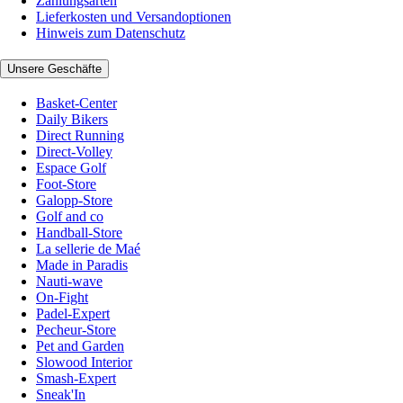
Zahlungsarten
Lieferkosten und Versandoptionen
Hinweis zum Datenschutz
Unsere Geschäfte
Basket-Center
Daily Bikers
Direct Running
Direct-Volley
Espace Golf
Foot-Store
Galopp-Store
Golf and co
Handball-Store
La sellerie de Maé
Made in Paradis
Nauti-wave
On-Fight
Padel-Expert
Pecheur-Store
Pet and Garden
Slowood Interior
Smash-Expert
Sneak'In