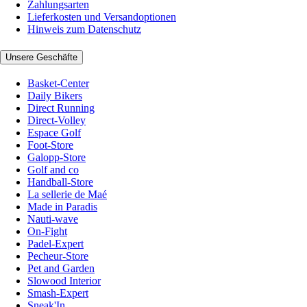
Zahlungsarten
Lieferkosten und Versandoptionen
Hinweis zum Datenschutz
Unsere Geschäfte
Basket-Center
Daily Bikers
Direct Running
Direct-Volley
Espace Golf
Foot-Store
Galopp-Store
Golf and co
Handball-Store
La sellerie de Maé
Made in Paradis
Nauti-wave
On-Fight
Padel-Expert
Pecheur-Store
Pet and Garden
Slowood Interior
Smash-Expert
Sneak'In