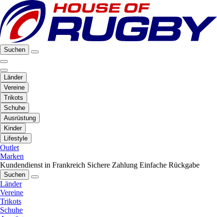
Suchen
Länder
Vereine
Trikots
Schuhe
Ausrüstung
Kinder
Lifestyle
Outlet
Marken
Kundendienst in Frankreich
Sichere Zahlung
Einfache Rückgabe
Suchen
Länder
Vereine
Trikots
Schuhe