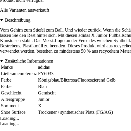
Produkt nicht verfügbar
Alle Varianten ausverkauft
Beschreibung
Vom Gehirn zum Stiefel zum Ball. Und wieder zurück. Wenn die Schärfe
lassen Sie den Rest hinter sich. Mit diesen adidas X Junior-Fußballsc
Kunstrasen stabil. Das Messi-Logo an der Ferse des weichen Synthetik-O
Bestrebens, Plastikmüll zu beenden. Dieses Produkt wird aus recycelten 
verwendet werden, bestehen zu mindestens 50 % aus recyceltem Materi
Zusätzliche Informationen
Marke
adidas
Lieferantenreferenz
FY6933
Farbe
Königsblau/Blitzrosa/Fluoreszierend Gelb
Farbe
Blau
Geschlecht
Gemischt
Altersgruppe
Junior
Sortiment
X
Shoe Surface
Trockener / synthetischer Platz (FG/AG)
Loading...
Loading...