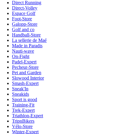
Direct Running
Direct-Volley
Espace Golf
Foot-Store
Galopp-Store
Golf and co
Handball-Store
La sellerie de Maé
Made in Paradis
Nauti-wave
On-Fight
Padel-Expert
Pecheur-Store
Pet and Garden
Slowood Interior
Smash-Expert
Sneak'In
Sneakids
Sport is good
Training-Fit
Trek-Expert
Triathlon-Expert
TripnBikers
Vélo-Store
Winter-Expert