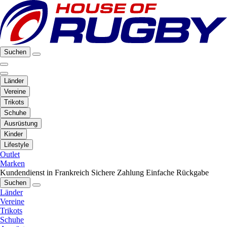
Suchen
Länder
Vereine
Trikots
Schuhe
Ausrüstung
Kinder
Lifestyle
Outlet
Marken
Kundendienst in Frankreich
Sichere Zahlung
Einfache Rückgabe
Suchen
Länder
Vereine
Trikots
Schuhe