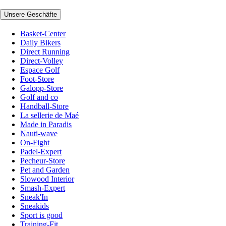
Unsere Geschäfte
Basket-Center
Daily Bikers
Direct Running
Direct-Volley
Espace Golf
Foot-Store
Galopp-Store
Golf and co
Handball-Store
La sellerie de Maé
Made in Paradis
Nauti-wave
On-Fight
Padel-Expert
Pecheur-Store
Pet and Garden
Slowood Interior
Smash-Expert
Sneak'In
Sneakids
Sport is good
Training-Fit