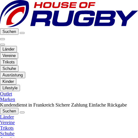
Suchen
Länder
Vereine
Trikots
Schuhe
Ausrüstung
Kinder
Lifestyle
Outlet
Marken
Kundendienst in Frankreich
Sichere Zahlung
Einfache Rückgabe
Suchen
Länder
Vereine
Trikots
Schuhe