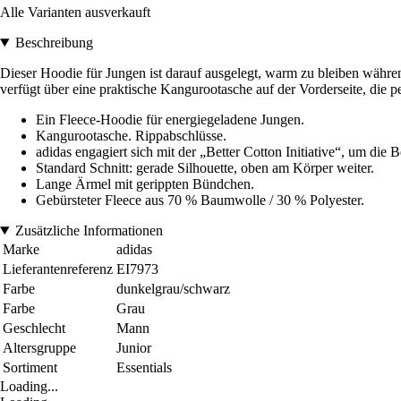
Alle Varianten ausverkauft
Beschreibung
Dieser Hoodie für Jungen ist darauf ausgelegt, warm zu bleiben währ
verfügt über eine praktische Kangurootasche auf der Vorderseite, die p
Ein Fleece-Hoodie für energiegeladene Jungen.
Kangurootasche. Rippabschlüsse.
adidas engagiert sich mit der „Better Cotton Initiative“, um di
Standard Schnitt: gerade Silhouette, oben am Körper weiter.
Lange Ärmel mit gerippten Bündchen.
Gebürsteter Fleece aus 70 % Baumwolle / 30 % Polyester.
Zusätzliche Informationen
Marke
adidas
Lieferantenreferenz
EI7973
Farbe
dunkelgrau/schwarz
Farbe
Grau
Geschlecht
Mann
Altersgruppe
Junior
Sortiment
Essentials
Loading...