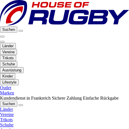
Suchen
Länder
Vereine
Trikots
Schuhe
Ausrüstung
Kinder
Lifestyle
Outlet
Marken
Kundendienst in Frankreich
Sichere Zahlung
Einfache Rückgabe
Suchen
Länder
Vereine
Trikots
Schuhe