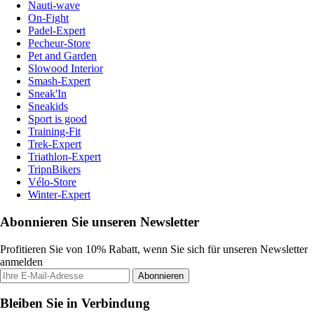
Nauti-wave
On-Fight
Padel-Expert
Pecheur-Store
Pet and Garden
Slowood Interior
Smash-Expert
Sneak'In
Sneakids
Sport is good
Training-Fit
Trek-Expert
Triathlon-Expert
TripnBikers
Vélo-Store
Winter-Expert
Abonnieren Sie unseren Newsletter
Profitieren Sie von 10% Rabatt, wenn Sie sich für unseren Newsletter
anmelden
Abonnieren
Bleiben Sie in Verbindung