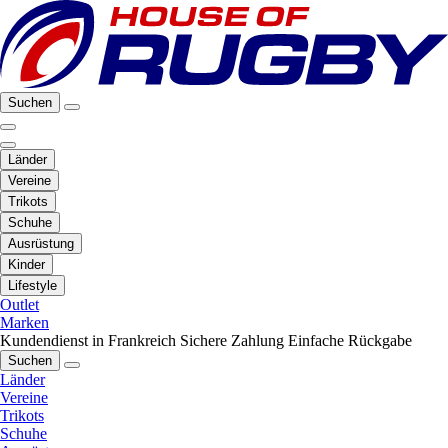
Suchen
Länder
Vereine
Trikots
Schuhe
Ausrüstung
Kinder
Lifestyle
Outlet
Marken
Kundendienst in Frankreich
Sichere Zahlung
Einfache Rückgabe
Suchen
Länder
Vereine
Trikots
Schuhe