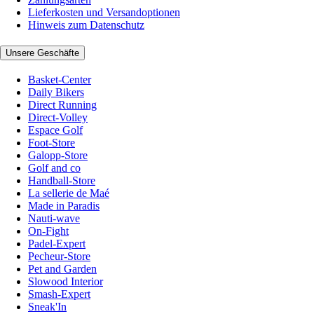
Lieferkosten und Versandoptionen
Hinweis zum Datenschutz
Unsere Geschäfte
Basket-Center
Daily Bikers
Direct Running
Direct-Volley
Espace Golf
Foot-Store
Galopp-Store
Golf and co
Handball-Store
La sellerie de Maé
Made in Paradis
Nauti-wave
On-Fight
Padel-Expert
Pecheur-Store
Pet and Garden
Slowood Interior
Smash-Expert
Sneak'In