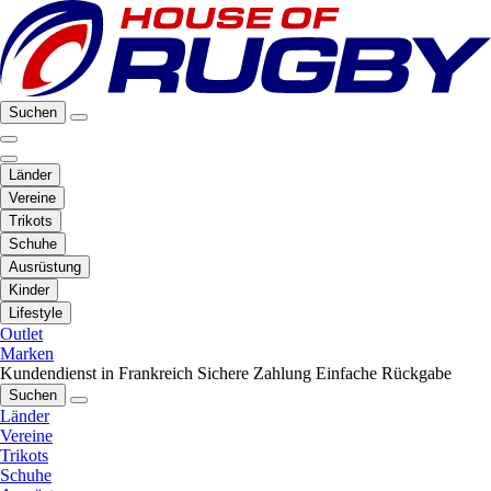
Suchen
Länder
Vereine
Trikots
Schuhe
Ausrüstung
Kinder
Lifestyle
Outlet
Marken
Kundendienst in Frankreich
Sichere Zahlung
Einfache Rückgabe
Suchen
Länder
Vereine
Trikots
Schuhe