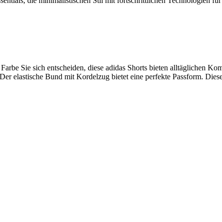
tials, die minimalistischen Stil mit fortschrittlichen Technologien für 
Farbe Sie sich entscheiden, diese adidas Shorts bieten alltäglichen Ko
elastische Bund mit Kordelzug bietet eine perfekte Passform. Dieses 