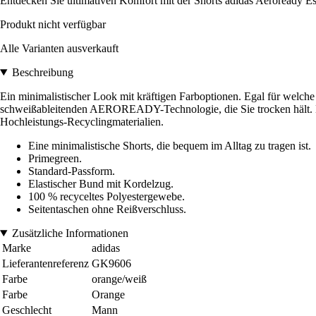
Entdecken Sie ultimativen Komfort mit der Shorts adidas Aeroready Essen
Produkt nicht verfügbar
Alle Varianten ausverkauft
Beschreibung
Ein minimalistischer Look mit kräftigen Farboptionen. Egal für welche 
schweißableitenden AEROREADY-Technologie, die Sie trocken hält. Der 
Hochleistungs-Recyclingmaterialien.
Eine minimalistische Shorts, die bequem im Alltag zu tragen ist.
Primegreen.
Standard-Passform.
Elastischer Bund mit Kordelzug.
100 % recyceltes Polyestergewebe.
Seitentaschen ohne Reißverschluss.
Zusätzliche Informationen
Marke
adidas
Lieferantenreferenz
GK9606
Farbe
orange/weiß
Farbe
Orange
Geschlecht
Mann