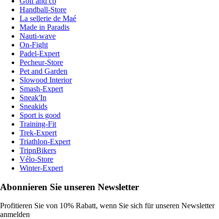
Golf and co
Handball-Store
La sellerie de Maé
Made in Paradis
Nauti-wave
On-Fight
Padel-Expert
Pecheur-Store
Pet and Garden
Slowood Interior
Smash-Expert
Sneak'In
Sneakids
Sport is good
Training-Fit
Trek-Expert
Triathlon-Expert
TripnBikers
Vélo-Store
Winter-Expert
Abonnieren Sie unseren Newsletter
Profitieren Sie von 10% Rabatt, wenn Sie sich für unseren Newsletter
anmelden