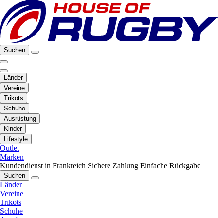
Suchen
Länder
Vereine
Trikots
Schuhe
Ausrüstung
Kinder
Lifestyle
Outlet
Marken
Kundendienst in Frankreich
Sichere Zahlung
Einfache Rückgabe
Suchen
Länder
Vereine
Trikots
Schuhe