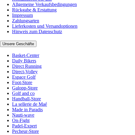
Allgemeine Verkaufsbedingungen
Rückgabe & Erstattung
Impressum
Zahlungsarten
Lieferkosten und Versandoptionen
Hinweis zum Datenschutz
Unsere Geschäfte
Basket-Center
Daily Bikers
Direct Running
Direct-Volley
Espace Golf
Foot-Store
Galopp-Store
Golf and co
Handball-Store
La sellerie de Maé
Made in Paradis
Nauti-wave
On-Fight
Padel-Expert
Pecheur-Store