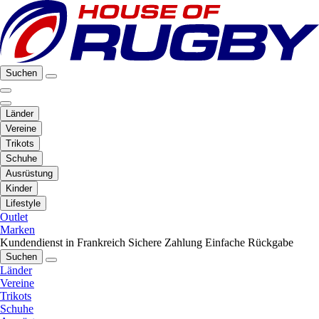
Suchen
Länder
Vereine
Trikots
Schuhe
Ausrüstung
Kinder
Lifestyle
Outlet
Marken
Kundendienst in Frankreich
Sichere Zahlung
Einfache Rückgabe
Suchen
Länder
Vereine
Trikots
Schuhe