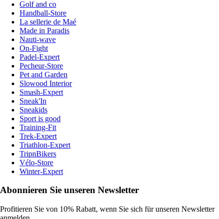
Golf and co
Handball-Store
La sellerie de Maé
Made in Paradis
Nauti-wave
On-Fight
Padel-Expert
Pecheur-Store
Pet and Garden
Slowood Interior
Smash-Expert
Sneak'In
Sneakids
Sport is good
Training-Fit
Trek-Expert
Triathlon-Expert
TripnBikers
Vélo-Store
Winter-Expert
Abonnieren Sie unseren Newsletter
Profitieren Sie von 10% Rabatt, wenn Sie sich für unseren Newsletter
anmelden