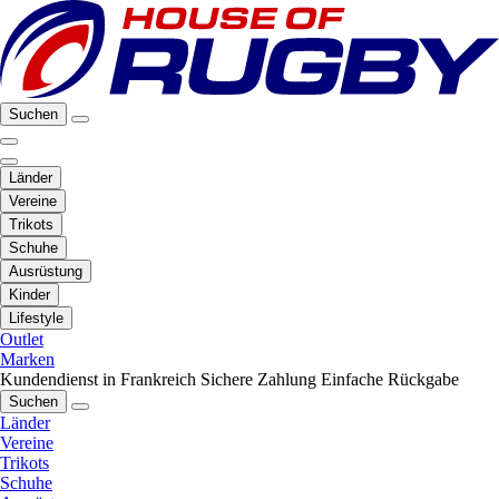
Suchen
Länder
Vereine
Trikots
Schuhe
Ausrüstung
Kinder
Lifestyle
Outlet
Marken
Kundendienst in Frankreich
Sichere Zahlung
Einfache Rückgabe
Suchen
Länder
Vereine
Trikots
Schuhe