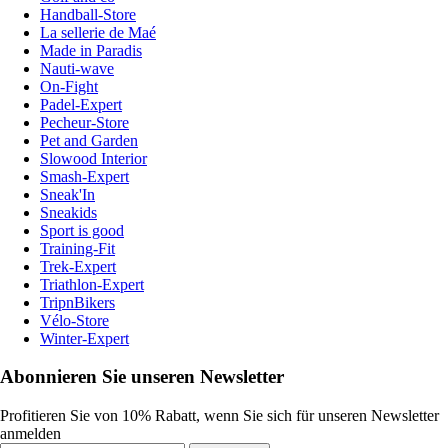
Handball-Store
La sellerie de Maé
Made in Paradis
Nauti-wave
On-Fight
Padel-Expert
Pecheur-Store
Pet and Garden
Slowood Interior
Smash-Expert
Sneak'In
Sneakids
Sport is good
Training-Fit
Trek-Expert
Triathlon-Expert
TripnBikers
Vélo-Store
Winter-Expert
Abonnieren Sie unseren Newsletter
Profitieren Sie von 10% Rabatt, wenn Sie sich für unseren Newsletter
anmelden