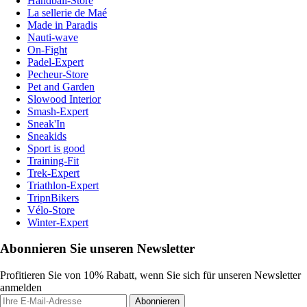
Handball-Store
La sellerie de Maé
Made in Paradis
Nauti-wave
On-Fight
Padel-Expert
Pecheur-Store
Pet and Garden
Slowood Interior
Smash-Expert
Sneak'In
Sneakids
Sport is good
Training-Fit
Trek-Expert
Triathlon-Expert
TripnBikers
Vélo-Store
Winter-Expert
Abonnieren Sie unseren Newsletter
Profitieren Sie von 10% Rabatt, wenn Sie sich für unseren Newsletter
anmelden
Abonnieren