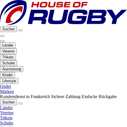
Suchen
Länder
Vereine
Trikots
Schuhe
Ausrüstung
Kinder
Lifestyle
Outlet
Marken
Kundendienst in Frankreich
Sichere Zahlung
Einfache Rückgabe
Suchen
Länder
Vereine
Trikots
Schuhe