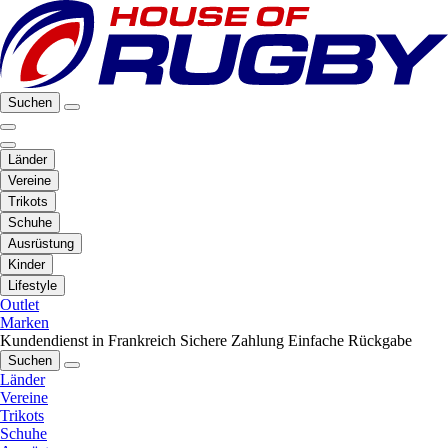
Suchen
Länder
Vereine
Trikots
Schuhe
Ausrüstung
Kinder
Lifestyle
Outlet
Marken
Kundendienst in Frankreich
Sichere Zahlung
Einfache Rückgabe
Suchen
Länder
Vereine
Trikots
Schuhe