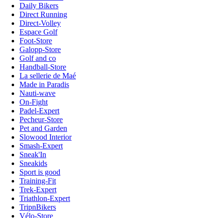
Daily Bikers
Direct Running
Direct-Volley
Espace Golf
Foot-Store
Galopp-Store
Golf and co
Handball-Store
La sellerie de Maé
Made in Paradis
Nauti-wave
On-Fight
Padel-Expert
Pecheur-Store
Pet and Garden
Slowood Interior
Smash-Expert
Sneak'In
Sneakids
Sport is good
Training-Fit
Trek-Expert
Triathlon-Expert
TripnBikers
Vélo-Store