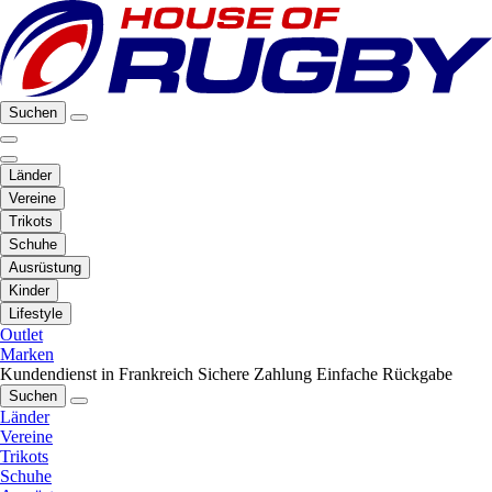
Suchen
Länder
Vereine
Trikots
Schuhe
Ausrüstung
Kinder
Lifestyle
Outlet
Marken
Kundendienst in Frankreich
Sichere Zahlung
Einfache Rückgabe
Suchen
Länder
Vereine
Trikots
Schuhe