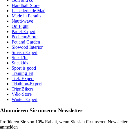
Golf and co
Handball-Store
La sellerie de Maé
Made in Paradis
Nauti-wave
On-Fight
Padel-Expert
Pecheur-Store
Pet and Garden
Slowood Interior
Smash-Expert
Sneak'In
Sneakids
Sport is good
Training-Fit
Trek-Expert
Triathlon-Expert
TripnBikers
Vélo-Store
Winter-Expert
Abonnieren Sie unseren Newsletter
Profitieren Sie von 10% Rabatt, wenn Sie sich für unseren Newsletter
anmelden