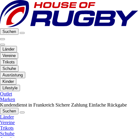
Suchen
Länder
Vereine
Trikots
Schuhe
Ausrüstung
Kinder
Lifestyle
Outlet
Marken
Kundendienst in Frankreich
Sichere Zahlung
Einfache Rückgabe
Suchen
Länder
Vereine
Trikots
Schuhe