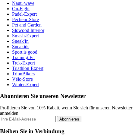
Nauti-wave
On-Fight
Padel-Expert
Pecheur-Store
Pet and Garden
Slowood Interior
Smash-Expert
Sneak'In
Sneakids
Sport is good
Training-Fit
Trek-Expert
Triathlon-Expert
TripnBikers
Vélo-Store
Winter-Expert
Abonnieren Sie unseren Newsletter
Profitieren Sie von 10% Rabatt, wenn Sie sich für unseren Newsletter
anmelden
Abonnieren
Bleiben Sie in Verbindung