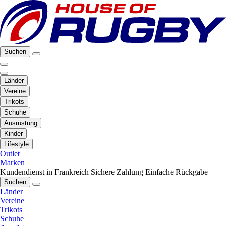
Suchen
Länder
Vereine
Trikots
Schuhe
Ausrüstung
Kinder
Lifestyle
Outlet
Marken
Kundendienst in Frankreich
Sichere Zahlung
Einfache Rückgabe
Suchen
Länder
Vereine
Trikots
Schuhe