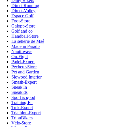
Daily Bikers
Direct Running
Direct-Volley
Espace Golf
Foot-Store
Galopp-Store
Golf and co
Handball-Store
La sellerie de Maé
Made in Paradis
Nauti-wave
On-Fight
Padel-Expert
Pecheur-Store
Pet and Garden
Slowood Interior
Smash-Expert
Sneak'In
Sneakids
Sport is good
Training-Fit
Trek-Expert
Triathlon-Expert
TripnBikers
Vélo-Store