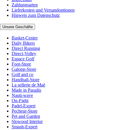
Zahlungsarten
Lieferkosten und Versandoptionen
Hinweis zum Datenschutz
Unsere Geschäfte
Basket-Center
Daily Bikers
Direct Running
Direct-Volley
Espace Golf
Foot-Store
Galopp-Store
Golf and co
Handball-Store
La sellerie de Maé
Made in Paradis
Nauti-wave
On-Fight
Padel-Expert
Pecheur-Store
Pet and Garden
Slowood Interior
Smash-Expert