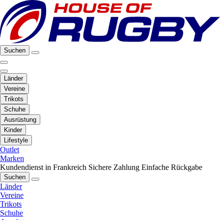
Suchen
Länder
Vereine
Trikots
Schuhe
Ausrüstung
Kinder
Lifestyle
Outlet
Marken
Kundendienst in Frankreich
Sichere Zahlung
Einfache Rückgabe
Suchen
Länder
Vereine
Trikots
Schuhe