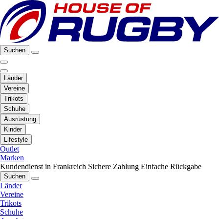
Suchen
Länder
Vereine
Trikots
Schuhe
Ausrüstung
Kinder
Lifestyle
Outlet
Marken
Kundendienst in Frankreich
Sichere Zahlung
Einfache Rückgabe
Suchen
Länder
Vereine
Trikots
Schuhe