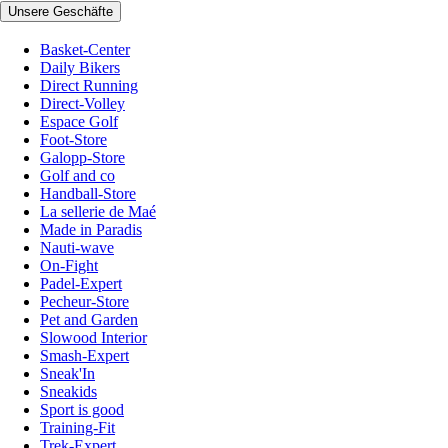
Unsere Geschäfte
Basket-Center
Daily Bikers
Direct Running
Direct-Volley
Espace Golf
Foot-Store
Galopp-Store
Golf and co
Handball-Store
La sellerie de Maé
Made in Paradis
Nauti-wave
On-Fight
Padel-Expert
Pecheur-Store
Pet and Garden
Slowood Interior
Smash-Expert
Sneak'In
Sneakids
Sport is good
Training-Fit
Trek-Expert