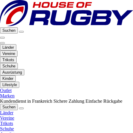
Suchen
Länder
Vereine
Trikots
Schuhe
Ausrüstung
Kinder
Lifestyle
Outlet
Marken
Kundendienst in Frankreich
Sichere Zahlung
Einfache Rückgabe
Suchen
Länder
Vereine
Trikots
Schuhe