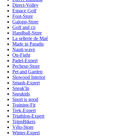
Direct-Volley
Espace Golf
Foot-Store
Galopp-Store
Golf and co
Handball-Store
La sellerie de Maé
Made in Paradis
Nauti-wave
On-Fight
Padel-Expert
Pecheur-Store
Pet and Garden
Slowood Interior
Smash-Expert
Sneak'In
Sneakids
Sport is good
Training-Fit
Trek-Expert
Triathlon-Expert
TripnBikers
Vélo-Store
Winter-Expert