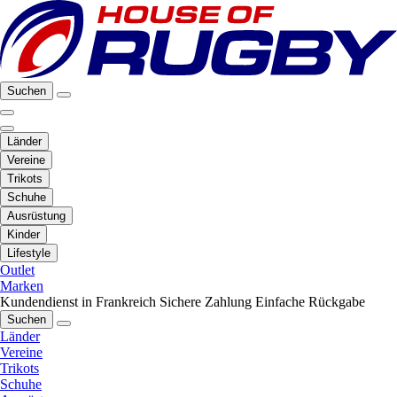
Suchen
Länder
Vereine
Trikots
Schuhe
Ausrüstung
Kinder
Lifestyle
Outlet
Marken
Kundendienst in Frankreich
Sichere Zahlung
Einfache Rückgabe
Suchen
Länder
Vereine
Trikots
Schuhe