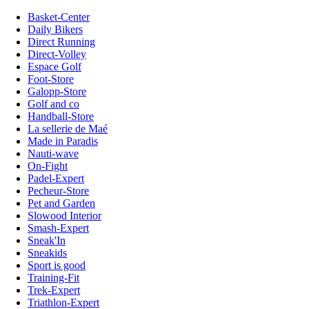
Basket-Center
Daily Bikers
Direct Running
Direct-Volley
Espace Golf
Foot-Store
Galopp-Store
Golf and co
Handball-Store
La sellerie de Maé
Made in Paradis
Nauti-wave
On-Fight
Padel-Expert
Pecheur-Store
Pet and Garden
Slowood Interior
Smash-Expert
Sneak'In
Sneakids
Sport is good
Training-Fit
Trek-Expert
Triathlon-Expert