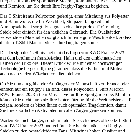
Hergestellt von der Sportmarke Macron, kombiniert dieses T-Shirt Stil
und Komfort, um Sie durch Ihre Rugby-Tage zu begleiten.
Das T-Shirt ist aus Polycotton gefertigt, einer Mischung aus Polyester
und Baumwolle, die für Weichheit, Strapazierfähigkeit und
Atmungsaktivität sorgt. Es eignet sich daher perfekt für Training,
Spiele oder einfach für den täglichen Gebrauch. Die Qualität der
verwendeten Materialien sorgt auch für eine gute Waschbarkeit, sodass
du dein T-Shirt Macron viele Jahre lang tragen kannst.
Das Design des T-Shirts met ehrt das Logo von RWC France 2023,
mit dem berühmten französischen Hahn und den emblematischen
Farben der Trikolore. Dieser Druck wurde mit einer hochwertigen
Technologie hergestellt, die garantiert, dass die Farben und Motive
auch nach vielen Wäschen erhalten bleiben.
Ob Sie nun ein glühender Anhänger der Mannschaft von France oder
einfach nur ein Rugby-Fan sind, dieses Polycotton-T-Shirt Macron
RWC France 2023 ist ein Must-have für Ihre Sportgarderobe. Mit ihm
können Sie nicht nur stolz Ihre Unterstützung für die Weltmeisterschaft
zeigen, sondern es bietet Ihnen auch optimalen Tragekomfort, damit
Sie Ihre sportlichen Aktivitäten in vollen Zügen genießen können.
Warten Sie nicht länger, sondern holen Sie sich dieses offizielle T-Shirt
von RWC France 2023 und gehören Sie bei den nächsten Rugby-
Spielen zu den bestgekleideten Fans. Mit seiner hohen Qualität und