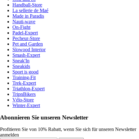
Handball-Store
La sellerie de Maé
Made in Paradis
Nauti-wave
On-Fight
Padel-Expert
Pecheur-Store
Pet and Garden
Slowood Interior
Smash-Expert
Sneak'In
Sneakids
Sport is good
Training-Fit
Trek-Expert
Triathlon-Expert
TripnBikers
Vélo-Store
Winter-Expert
Abonnieren Sie unseren Newsletter
Profitieren Sie von 10% Rabatt, wenn Sie sich für unseren Newsletter
anmelden