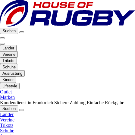
Suchen
Länder
Vereine
Trikots
Schuhe
Ausrüstung
Kinder
Lifestyle
Outlet
Marken
Kundendienst in Frankreich
Sichere Zahlung
Einfache Rückgabe
Suchen
Länder
Vereine
Trikots
Schuhe