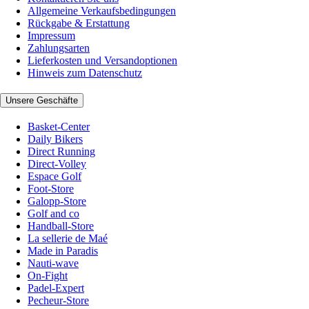
Allgemeine Verkaufsbedingungen
Rückgabe & Erstattung
Impressum
Zahlungsarten
Lieferkosten und Versandoptionen
Hinweis zum Datenschutz
Unsere Geschäfte
Basket-Center
Daily Bikers
Direct Running
Direct-Volley
Espace Golf
Foot-Store
Galopp-Store
Golf and co
Handball-Store
La sellerie de Maé
Made in Paradis
Nauti-wave
On-Fight
Padel-Expert
Pecheur-Store