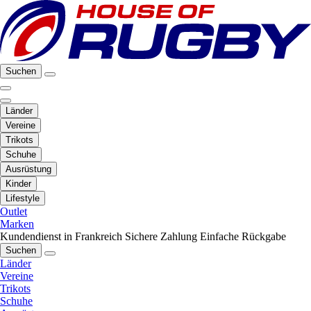
Suchen
Länder
Vereine
Trikots
Schuhe
Ausrüstung
Kinder
Lifestyle
Outlet
Marken
Kundendienst in Frankreich
Sichere Zahlung
Einfache Rückgabe
Suchen
Länder
Vereine
Trikots
Schuhe