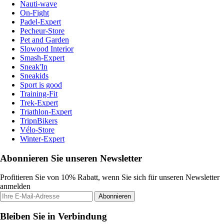
Nauti-wave
On-Fight
Padel-Expert
Pecheur-Store
Pet and Garden
Slowood Interior
Smash-Expert
Sneak'In
Sneakids
Sport is good
Training-Fit
Trek-Expert
Triathlon-Expert
TripnBikers
Vélo-Store
Winter-Expert
Abonnieren Sie unseren Newsletter
Profitieren Sie von 10% Rabatt, wenn Sie sich für unseren Newsletter
anmelden
Abonnieren
Bleiben Sie in Verbindung