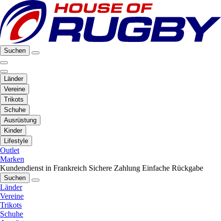
Suchen
Länder
Vereine
Trikots
Schuhe
Ausrüstung
Kinder
Lifestyle
Outlet
Marken
Kundendienst in Frankreich
Sichere Zahlung
Einfache Rückgabe
Suchen
Länder
Vereine
Trikots
Schuhe