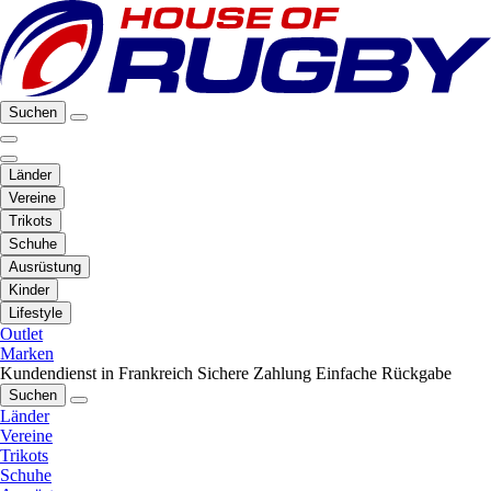
Suchen
Länder
Vereine
Trikots
Schuhe
Ausrüstung
Kinder
Lifestyle
Outlet
Marken
Kundendienst in Frankreich
Sichere Zahlung
Einfache Rückgabe
Suchen
Länder
Vereine
Trikots
Schuhe