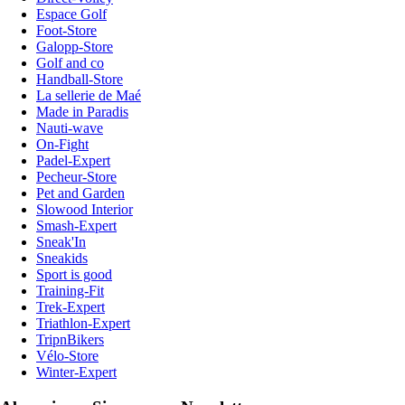
Espace Golf
Foot-Store
Galopp-Store
Golf and co
Handball-Store
La sellerie de Maé
Made in Paradis
Nauti-wave
On-Fight
Padel-Expert
Pecheur-Store
Pet and Garden
Slowood Interior
Smash-Expert
Sneak'In
Sneakids
Sport is good
Training-Fit
Trek-Expert
Triathlon-Expert
TripnBikers
Vélo-Store
Winter-Expert