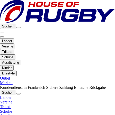
Suchen
Länder
Vereine
Trikots
Schuhe
Ausrüstung
Kinder
Lifestyle
Outlet
Marken
Kundendienst in Frankreich
Sichere Zahlung
Einfache Rückgabe
Suchen
Länder
Vereine
Trikots
Schuhe