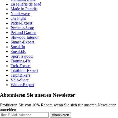
La sellerie de Maé
Made in Paradis
Nauti-wave
On-Fight
Padel-Expert
Pecheur-Store
Pet and Garden
Slowood Interior
Smash-Expert
Sneak'In
Sneakids
Sport is good
Training-Fit
Trek-Expert
Triathlon-Expert
TripnBikers
Vélo-Store
Winter-Expert
Abonnieren Sie unseren Newsletter
Profitieren Sie von 10% Rabatt, wenn Sie sich für unseren Newsletter
anmelden
Abonnieren