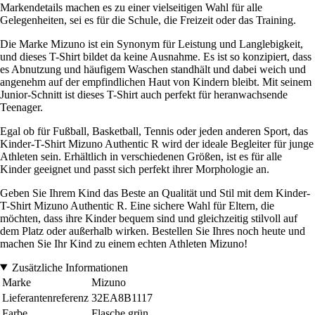
Markendetails machen es zu einer vielseitigen Wahl für alle
Gelegenheiten, sei es für die Schule, die Freizeit oder das Training.
Die Marke Mizuno ist ein Synonym für Leistung und Langlebigkeit,
und dieses T-Shirt bildet da keine Ausnahme. Es ist so konzipiert, dass
es Abnutzung und häufigem Waschen standhält und dabei weich und
angenehm auf der empfindlichen Haut von Kindern bleibt. Mit seinem
Junior-Schnitt ist dieses T-Shirt auch perfekt für heranwachsende
Teenager.
Egal ob für Fußball, Basketball, Tennis oder jeden anderen Sport, das
Kinder-T-Shirt Mizuno Authentic R wird der ideale Begleiter für junge
Athleten sein. Erhältlich in verschiedenen Größen, ist es für alle
Kinder geeignet und passt sich perfekt ihrer Morphologie an.
Geben Sie Ihrem Kind das Beste an Qualität und Stil mit dem Kinder-
T-Shirt Mizuno Authentic R. Eine sichere Wahl für Eltern, die
möchten, dass ihre Kinder bequem sind und gleichzeitig stilvoll auf
dem Platz oder außerhalb wirken. Bestellen Sie Ihres noch heute und
machen Sie Ihr Kind zu einem echten Athleten Mizuno!
Zusätzliche Informationen
Marke
Mizuno
Lieferantenreferenz
32EA8B1117
Farbe
Flasche grün