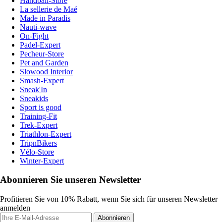
Handball-Store
La sellerie de Maé
Made in Paradis
Nauti-wave
On-Fight
Padel-Expert
Pecheur-Store
Pet and Garden
Slowood Interior
Smash-Expert
Sneak'In
Sneakids
Sport is good
Training-Fit
Trek-Expert
Triathlon-Expert
TripnBikers
Vélo-Store
Winter-Expert
Abonnieren Sie unseren Newsletter
Profitieren Sie von 10% Rabatt, wenn Sie sich für unseren Newsletter
anmelden
Abonnieren