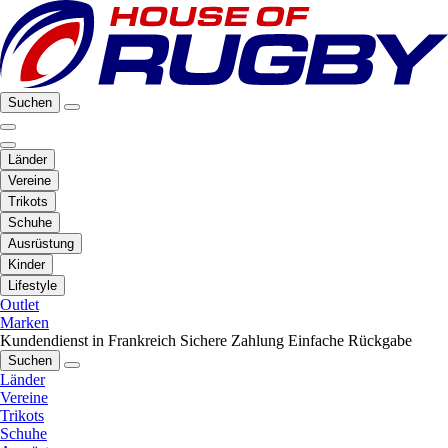
Suchen
Länder
Vereine
Trikots
Schuhe
Ausrüstung
Kinder
Lifestyle
Outlet
Marken
Kundendienst in Frankreich
Sichere Zahlung
Einfache Rückgabe
Suchen
Länder
Vereine
Trikots
Schuhe