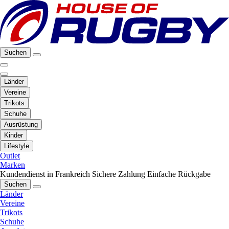
Suchen
Länder
Vereine
Trikots
Schuhe
Ausrüstung
Kinder
Lifestyle
Outlet
Marken
Kundendienst in Frankreich
Sichere Zahlung
Einfache Rückgabe
Suchen
Länder
Vereine
Trikots
Schuhe