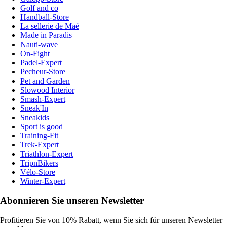
Golf and co
Handball-Store
La sellerie de Maé
Made in Paradis
Nauti-wave
On-Fight
Padel-Expert
Pecheur-Store
Pet and Garden
Slowood Interior
Smash-Expert
Sneak'In
Sneakids
Sport is good
Training-Fit
Trek-Expert
Triathlon-Expert
TripnBikers
Vélo-Store
Winter-Expert
Abonnieren Sie unseren Newsletter
Profitieren Sie von 10% Rabatt, wenn Sie sich für unseren Newsletter