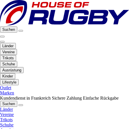
Suchen
Länder
Vereine
Trikots
Schuhe
Ausrüstung
Kinder
Lifestyle
Outlet
Marken
Kundendienst in Frankreich
Sichere Zahlung
Einfache Rückgabe
Suchen
Länder
Vereine
Trikots
Schuhe