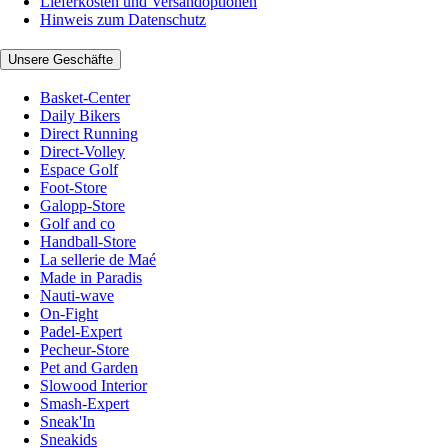
Lieferkosten und Versandoptionen
Hinweis zum Datenschutz
Unsere Geschäfte
Basket-Center
Daily Bikers
Direct Running
Direct-Volley
Espace Golf
Foot-Store
Galopp-Store
Golf and co
Handball-Store
La sellerie de Maé
Made in Paradis
Nauti-wave
On-Fight
Padel-Expert
Pecheur-Store
Pet and Garden
Slowood Interior
Smash-Expert
Sneak'In
Sneakids