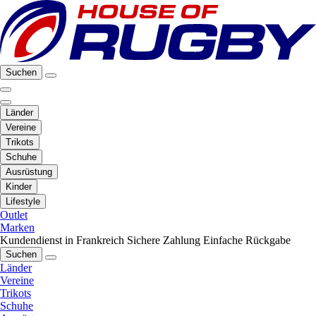
Suchen
Länder
Vereine
Trikots
Schuhe
Ausrüstung
Kinder
Lifestyle
Outlet
Marken
Kundendienst in Frankreich
Sichere Zahlung
Einfache Rückgabe
Suchen
Länder
Vereine
Trikots
Schuhe