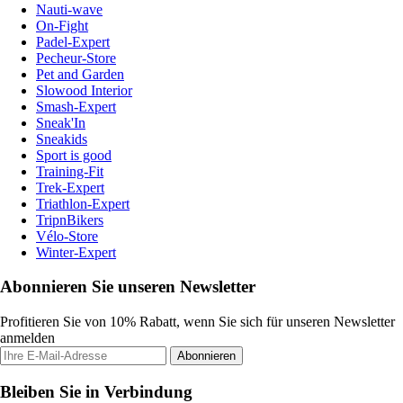
Nauti-wave
On-Fight
Padel-Expert
Pecheur-Store
Pet and Garden
Slowood Interior
Smash-Expert
Sneak'In
Sneakids
Sport is good
Training-Fit
Trek-Expert
Triathlon-Expert
TripnBikers
Vélo-Store
Winter-Expert
Abonnieren Sie unseren Newsletter
Profitieren Sie von 10% Rabatt, wenn Sie sich für unseren Newsletter
anmelden
Abonnieren
Bleiben Sie in Verbindung