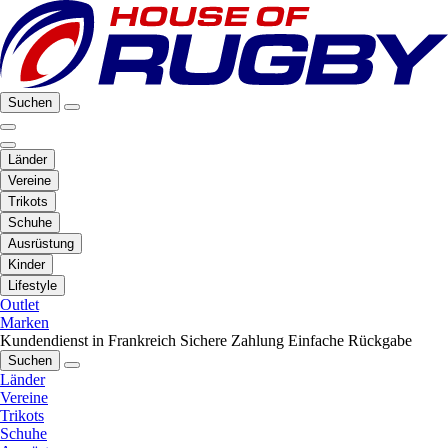
Suchen
Länder
Vereine
Trikots
Schuhe
Ausrüstung
Kinder
Lifestyle
Outlet
Marken
Kundendienst in Frankreich
Sichere Zahlung
Einfache Rückgabe
Suchen
Länder
Vereine
Trikots
Schuhe