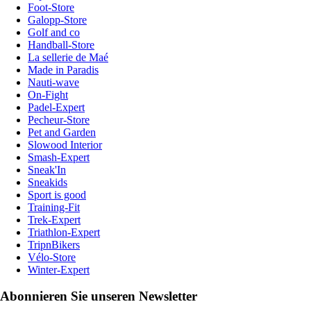
Foot-Store
Galopp-Store
Golf and co
Handball-Store
La sellerie de Maé
Made in Paradis
Nauti-wave
On-Fight
Padel-Expert
Pecheur-Store
Pet and Garden
Slowood Interior
Smash-Expert
Sneak'In
Sneakids
Sport is good
Training-Fit
Trek-Expert
Triathlon-Expert
TripnBikers
Vélo-Store
Winter-Expert
Abonnieren Sie unseren Newsletter