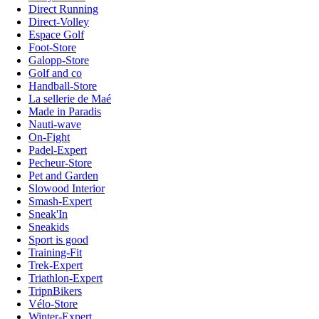
Direct Running
Direct-Volley
Espace Golf
Foot-Store
Galopp-Store
Golf and co
Handball-Store
La sellerie de Maé
Made in Paradis
Nauti-wave
On-Fight
Padel-Expert
Pecheur-Store
Pet and Garden
Slowood Interior
Smash-Expert
Sneak'In
Sneakids
Sport is good
Training-Fit
Trek-Expert
Triathlon-Expert
TripnBikers
Vélo-Store
Winter-Expert