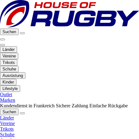
Suchen
Länder
Vereine
Trikots
Schuhe
Ausrüstung
Kinder
Lifestyle
Outlet
Marken
Kundendienst in Frankreich
Sichere Zahlung
Einfache Rückgabe
Suchen
Länder
Vereine
Trikots
Schuhe